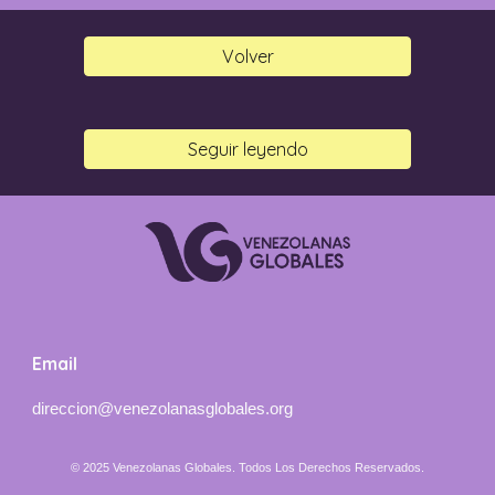
Volver
Seguir leyendo
Email
direccion
@venezolanasglobales.org
© 202
5 Venezolanas Globales
. Todos Los Derechos Reservados.