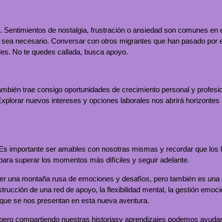
Sentimientos de nostalgia, frustración o ansiedad son comunes en es
ea necesario. Conversar con otros migrantes que han pasado por ex
les. No te quedes callada, busca apoyo.
ambién trae consigo oportunidades de crecimiento personal y profesio
plorar nuevos intereses y opciones laborales nos abrirá horizontes
 Es importante ser amables con nosotras mismas y recordar que los 
 para superar los momentos más difíciles y seguir adelante.
er una montaña rusa de emociones y desafíos, pero también es una 
strucción de una red de apoyo, la flexibilidad mental, la gestión emo
 que se nos presentan en esta nueva aventura.
pero compartiendo nuestras historiasy aprendizajes podemos ayudar a