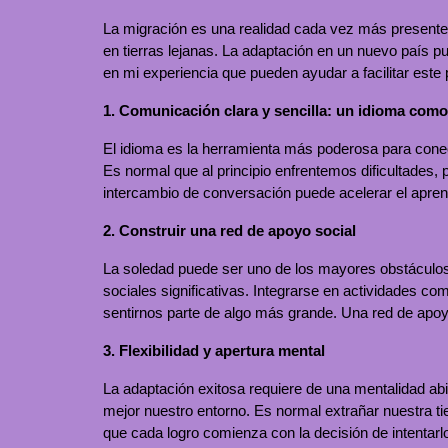
La migración es una realidad cada vez más presente 
en tierras lejanas. La adaptación en un nuevo país p
en mi experiencia que pueden ayudar a facilitar este
1. Comunicación clara y sencilla: un idioma com
El idioma es la herramienta más poderosa para conect
Es normal que al principio enfrentemos dificultades,
intercambio de conversación puede acelerar el apre
2. Construir una red de apoyo social
La soledad puede ser uno de los mayores obstáculos 
sociales significativas. Integrarse en actividades 
sentirnos parte de algo más grande. Una red de apo
3. Flexibilidad y apertura mental
La adaptación exitosa requiere de una mentalidad abi
mejor nuestro entorno. Es normal extrañar nuestra tie
que cada logro comienza con la decisión de intentarl