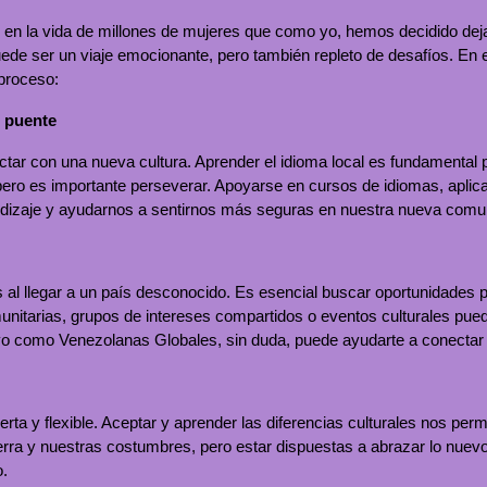
en la vida de millones de mujeres que como yo, hemos decidido dejar
uede ser un viaje emocionante, pero también repleto de desafíos. En
 proceso:
o puente
ar con una nueva cultura. Aprender el idioma local es fundamental p
 pero es importante perseverar. Apoyarse en cursos de idiomas, apli
ndizaje y ayudarnos a sentirnos más seguras en nuestra nueva comu
al llegar a un país desconocido. Es esencial buscar oportunidades 
comunitarias, grupos de intereses compartidos o eventos culturales p
yo como Venezolanas Globales, sin duda, puede ayudarte a conectar 
erta y flexible. Aceptar y aprender las diferencias culturales nos p
rra y nuestras costumbres, pero estar dispuestas a abrazar lo nuevo s
o.